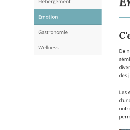
E
Hébergement
Emotion
Gastronomie
C'
Wellness
De n
sémi
dive
des 
Les 
d’un
notr
perm