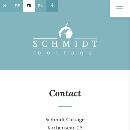
NL
DE
FR
EN
Contact
Schmidt Cottage
Kirchenseite 23